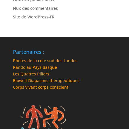
Flux des commentaires
Site de WordPress-FR
Partenaires :
Photos de la cote sud des Landes
Rando au Pays Basque
Les Quatres Piliers
Biowell-Diapasons thérapeutiques
Corps vivant corps conscient