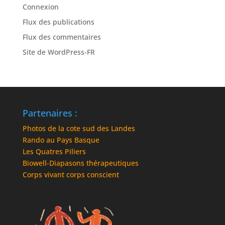
Connexion
Flux des publications
Flux des commentaires
Site de WordPress-FR
Partenaires :
Photos de la cote sud des Landes
Rando au Pays Basque
Les Quatres Piliers
Biowell-Diapasons thérapeutiques
Corps vivant corps conscient