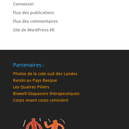
Connexion
Flux des publications
Flux des commentaires
Site de WordPress-FR
Partenaires :
Photos de la cote sud des Landes
Rando au Pays Basque
Les Quatres Piliers
Biowell-Diapasons thérapeutiques
Corps vivant corps conscient